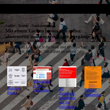
Satire - Ironie - Sarkasmus
Mit einem Lachen lassen sich selbst
abstruseste und ungerechteste Vorgänge
ertragen.
Immerhin ist LÄCHELN die beste und freundlichste
Möglichkeit, jemandem "die Zähne zu zeigen."
Manageme
nt By ...
Bullshit -
Ad
Projekt-
Sarkasmus
Bingo
Hominem-
Sarkasmus
Beleidigun
gen für
einfallslose