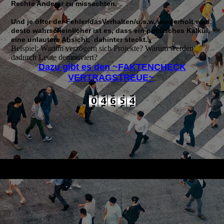
Rechte Anderer zu missachten.
Und je öfter der Fehler/dasVerhalten/u.s.w. wiederholt wird,
desto wahrscheinlicher ist es, dass ein politisches Kalkül,
eine unlautere Absicht, dahinter steckt.
Beispiel: Warum verzögern sich Projekte? Warum werden
dadurch Leute demotiviert?
Dazu gibt es den ~FAKTENCHECK
VERTRAGSTREUE~
.