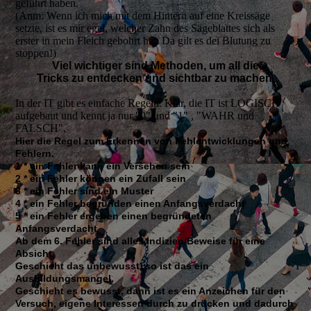
geführt haben.
(Anm: Wenn ich mich mit dem Hintern auf eine Kreissäge
setzte, ist es mir egal, welcher Zahn des Sägeblattes sich als
erster in mein Fleich gebohrt hat. Da gilt es dei Blutung zu
stoppen!)
Viel wichtiger sind Methoden, um all die
Tricks zu entdecken und sichtbar zu machen.
In der IT gibt es einfache Regeln. Klar, die IT ist LOGISCH
aufgebaut und kennt ja nur "0" und "1" , "WAHR und
FALSCH",
Hier die Regel zum Erkennen von Fehlentwicklungen und
Fehlern.
1 * ein Fehler kann ein Versehen sein
2 *
ein
Fehler können ein Zufall sein
3 *
ein
Fehler sind ein Muster
4 *
ein
Fehler begründen einen Anfangsverdacht
5 *
ein
Fehler ergeben einen begründeten
Anfangsverdacht
Ab dem 6. Fehler sind alles Indizien/Beweise für eine
Absicht.
Geschieht das unbewusst, so ist das ein
Ausbildungsmangel.
Geschieht es bewusst, dann ist es ein Anzeichen für den
Versuch, eigene Interessen durch zu drücken und dadurch