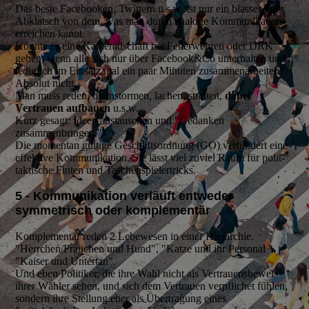
Das beste Facebooken, Twittern u.s.w. ist nur ein blasser
Abklatsch von dem, was man durch analoge Kommunikation
erreichen kannt.
Könnte es eine Kameradschaft bei Feuerwehren oder DRK
geben, wenn alle sich nur über Facebook&Co unterhalten und
lediglich im Einsatz mal ein paar Minuten zusammenarbeiten?
Absolut nicht.
Man muss reden, brainstormen, lachen, streiten,
dabei
Vertrauen aufbauen
u.s.w.
Kurz gesagt: Ideen austauschen und "Gedanken
zusammenbringen."
Die momentan gültige Geschäftsordnung (GO) verhindert eine
effektive Kommunikation. Sie lässt viel zuviel Raum für polit-
taktische Finten und Taschenspielertricks.
5 - Kommunikation verläuft entweder
symmetrisch oder komplementär
Komplementär reden 2 Lebewesen in einer Hierarchie.
"Herrchen/Frauchen und Hund", "Katze und ihr Personal ",
"Kaiser und Untertan".
Und eben Politiker, die ihre Wahl nicht als Vertrauensbeweis
ihrer Wähler sehen, und sich dem Vertrauen verpflichet fühlen,
sondern ihre Stellung eher als Übertragung eines