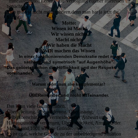
"mittelalterlichen Lehens" zur Verfolgung eigener Interessen
betrachten.
Man muss ja nicht mehr zuhören,denn man hat ja jetzt die
Macht.
Motto:
Wissen ist Macht
Wir wissen nichts
Macht nichts
Wir haben die Macht
WIR machen das Wissen
In einer funktionierenden Demokratie redet man
sachlich und symetrisch "auf Augenhöhe".
Das gebietet schon die Höflichkeit und der Respekt
voreinander.
Warum redet man also komplementär?
ÜBEReinander und nicht MITeinander.
Das kann viele Gründe haben.
Überarbeitung, Überforderung, Überlastung,
Selbstüberschätzung, Vermeiden einer Antwort um
Hintergründe zu verbergen, Überheblichkeit, Arroganz der
Macht, und 1001 weitere Gründe.
Es ist egal, welche Gründe zu der unbefriedigend Situation