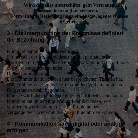
Wird das alles unterschätzt, geht Vertrauen
unwiederbringbar verloren.
Form+Inhalt+Beziehung muss ein ausgewogenes Ganzes
ergeben.
3 - Die Interpunktion der Ereignisse definiert
die Beziehung
Kommunikation verläuft kreisförmig.
Oft herrscht der Irrglaube, dass man mit permanentem
Ignorieren ein Problem lösen könnte ist. Man hofft darauf, dass
es irgendwann verschwindet.
Das ist unmöglich.
Die Kommunikation zu den hier besprochenen Themen hat,
völlig unbewusst, bereits in 2016 mit den Vorbereitungen zur
Bürgermeisterwahl begonnen.
Und sie wird nicht enden, solange über 100 Menschen an der
Kommunikation beteiligt sind und darüber reden, wie
vermieden werden kann, dass die Probleme der
Vergangenheit weiterhin die Zukunft gefährden können.
4 - Kommunikation kann digital oder analog
erfolgen