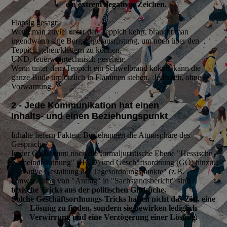
ein extrem negatives Zeichen.
Flapsig gesagt:
Wenn man zuviel unter den Teppich kehrt, braucht man
irgendwann eine Bergsteigerausrüstung, um noch über den
Teppich gehen/klettern zu können.
UND, feuerwehrtechnisch gesehen:
Wenn unter dem Teppich ein Schwelbrand kokelt, kann die
ganze Bude urplötzlich in Flammen stehen. Jederzeit, ohne
Vorwarnung.
2 - Jede Kommunikation hat einen
Inhalts- und einen Beziehungspunkt
Inhalte liefern Fakten, Beziehungen die Atmosphäre des
Gesprächs.
In der GV kommt noch die formaljuristische Ebene "Hessische
Gemeindeordnung" (HGO) und Geschäftsordnung (GO) hinzu.
"Kreative Gestaltung der Tagesordnungspunkte" (z.B.
Umwandlung von "Antrag" in "Sachstandsbericht" sind
toxische Tricks aus der politischen Giftküche.
Solche Geschäftsordnungs-Tricks haben nicht das Ziel, eine
Lösung zu finden, sondern sie bewirken lediglich
Verwirrung und eine Verzögerung einer Lösung.