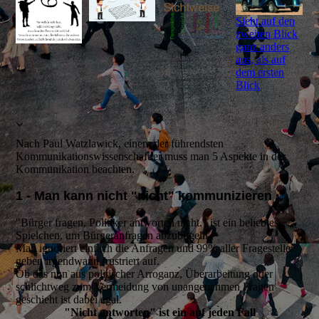
Sieht auf den
zweiten Blick
ganz anders
aus, als auf
dem ersten
Blick
Nach Paul Watzlawick, einem der führendsten
Kommunikationswissenschaftler muss man 5 Aspekte in der
Kommunikation beachten.
1 - Man kann nicht "nicht" kommunizieren
"Bürger fragen, Politiker antworten nicht." ist ein beliebtes
Spielchen, um Bürgeranfragen abzubügeln.
Man ignoriert einfach die Anfragen und 99% aller Fragesteller
geben irgendwann frustriert auf.
Ob das nun aus politischer Arroganz, Überarbeitung oder
schlichtweg zum Vermeidung von unangenehmen Fragen
geschieht ist dabei egal.
"Nicht antworten" ist ein auf jeden Fall